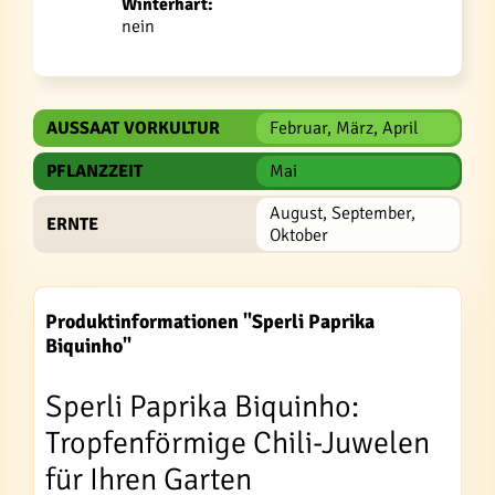
Winterhart:
nein
AUSSAAT VORKULTUR
Februar, März, April
PFLANZZEIT
Mai
August, September,
ERNTE
Oktober
Produktinformationen "Sperli Paprika
Biquinho"
Sperli Paprika Biquinho:
Tropfenförmige Chili-Juwelen
für Ihren Garten