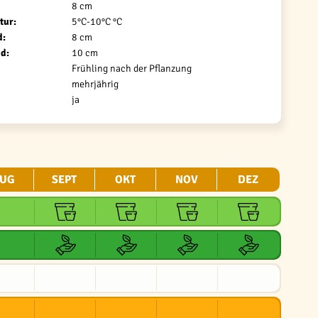
8 cm
tur:
5°C-10°C °C
d:
8 cm
d:
10 cm
Frühling nach der Pflanzung
mehrjährig
ja
UG
SEPT
OKT
NOV
DEZ