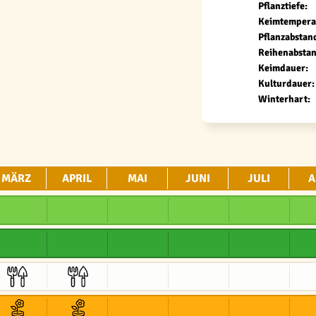
Pflanztiefe:
Keimtempera
Pflanzabstan
Reihenabstan
Keimdauer:
Kulturdauer:
Winterhart:
MÄRZ
APRIL
MAI
JUNI
JULI
A