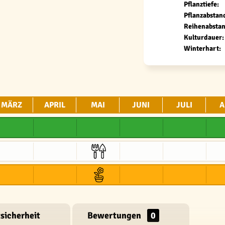
Pflanztiefe:
Pflanzabstan
Reihenabstan
Kulturdauer:
Winterhart:
MÄRZ
APRIL
MAI
JUNI
JULI
A
sicherheit
Bewertungen
0