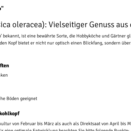
p"
sica oleracea): Vielseitiger Genuss au
p' bekannt, ist eine bewährte Sorte, die Hobbyköche und Gärtner g
n Kopf bietet er nicht nur optisch einen Blickfang, sondern über
ften
nken
che Böden geeignet
kohlkopf
ltur von Februar bis März als auch als Direktsaat von April bis Ma
r eine optimale Entwicklung beachten Sie bitte folgende Punkte: