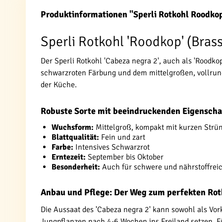
Produktinformationen "Sperli Rotkohl Roodko
Sperli Rotkohl 'Roodkop' (Bras
Der Sperli Rotkohl 'Cabeza negra 2', auch als 'Roodko
schwarzroten Färbung und dem mittelgroßen, vollrunde
der Küche.
Robuste Sorte mit beeindruckenden Eigenscha
Wuchsform:
Mittelgroß, kompakt mit kurzen Strü
Blattqualität:
Fein und zart
Farbe:
Intensives Schwarzrot
Erntezeit:
September bis Oktober
Besonderheit:
Auch für schwere und nährstoffrei
Anbau und Pflege: Der Weg zum perfekten Rot
Die Aussaat des 'Cabeza negra 2' kann sowohl als Vorku
Jungpflanzen nach 4-6 Wochen ins Freiland setzen. Fü