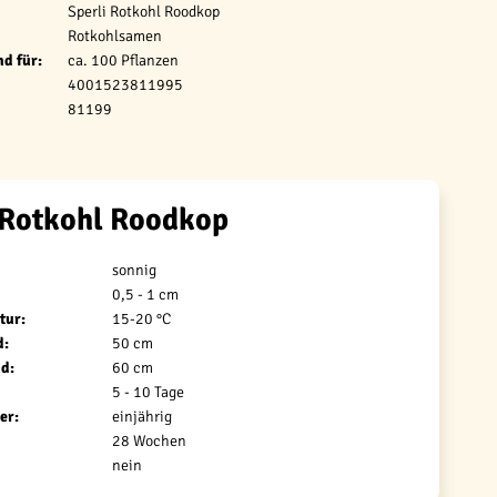
Sperli Rotkohl Roodkop
Rotkohlsamen
d für:
ca. 100 Pflanzen
4001523811995
81199
 Rotkohl Roodkop
sonnig
0,5 - 1 cm
tur:
15-20 °C
d:
50 cm
d:
60 cm
5 - 10 Tage
er:
einjährig
28 Wochen
nein