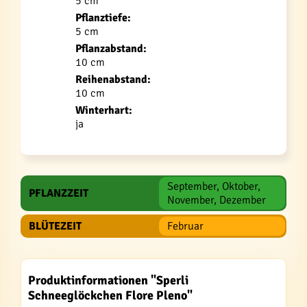
5 cm
Pflanztiefe:
5 cm
Pflanzabstand:
10 cm
Reihenabstand:
10 cm
Winterhart:
ja
September, Oktober,
PFLANZZEIT
November, Dezember
BLÜTEZEIT
Februar
Produktinformationen "Sperli
Schneeglöckchen Flore Pleno"