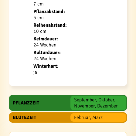
7 cm
Pflanzabstand:
5 cm
Reihenabstand:
10 cm
Keimdauer:
24 Wochen
Kulturdauer:
24 Wochen
Winterhart:
ja
September, Oktober,
PFLANZZEIT
November, Dezember
BLÜTEZEIT
Februar, März