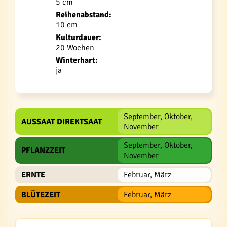
5 cm
Reihenabstand:
10 cm
Kulturdauer:
20 Wochen
Winterhart:
ja
September, Oktober,
AUSSAAT DIREKTSAAT
November
September, Oktober,
PFLANZZEIT
November
ERNTE
Februar, März
BLÜTEZEIT
Februar, März