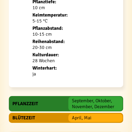
Pflanztiefe:
10 cm
Keimtemperatur:
5-15 °C
Pflanzabstand:
10-15 cm
Reihenabstand:
20-30 cm
Kulturdauer:
28 Wochen
Winterhart:
ja
September, Oktober,
PFLANZZEIT
November, Dezember
BLÜTEZEIT
April, Mai