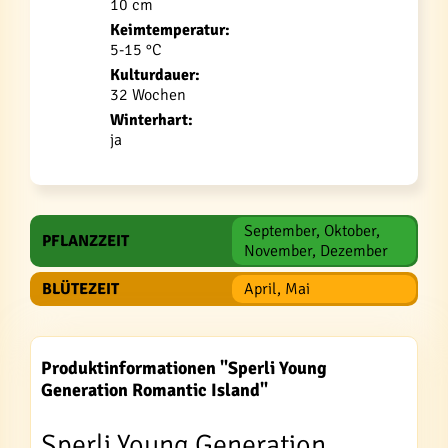
10 cm
Keimtemperatur:
5-15 °C
Kulturdauer:
32 Wochen
Winterhart:
ja
September, Oktober,
PFLANZZEIT
November, Dezember
BLÜTEZEIT
April, Mai
Produktinformationen "Sperli Young
Generation Romantic Island"
Sperli Young Generation