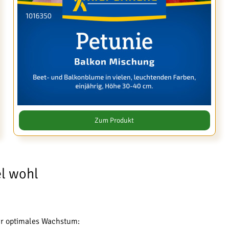
Zum Produkt
el wohl
ür optimales Wachstum: