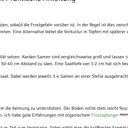
en, sobald die Frostgefahr vorüber ist. In der Regel ist dies zwisc
en. Eine Alternative bietet die Vorkultur in Töpfen mit späterer 
lität setzen. Karden-Samen sind vergleichsweise groß und lassen s
a 30-40 cm Abstand zu säen. Eine Saattiefe von 1-2 cm hat sich be
tsaat. Dabei werden jeweils 3-4 Samen an einer Stelle ausgebracht.
 die Keimung zu unterstützen. Der Boden sollte stets leicht feuc
n. Ich habe gute Erfahrungen mit organischem
Flüssigdünger
 es Zeit zum Vereinzeln. Dabei wählt man die kräftigsten Exempla