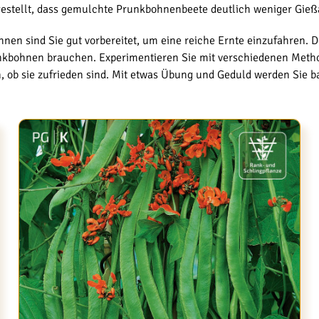
estellt, dass gemulchte Prunkbohnenbeete deutlich weniger Gießa
n sind Sie gut vorbereitet, um eine reiche Ernte einzufahren. Den
runkbohnen brauchen. Experimentieren Sie mit verschiedenen Meth
, ob sie zufrieden sind. Mit etwas Übung und Geduld werden Sie b