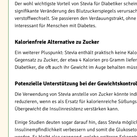
Der wohl wichtigste Vorteil von Stevia für Diabetiker schei
signifikante Veränderung des Blutzuckerspiegels verursach
verstoffwechselt. Sie passieren den Verdauungstrakt, ohn
interessant für Menschen mit Diabetes.
Kalorienfreie Alternative zu Zucker
Ein weiterer Pluspunkt: Stevia enthält praktisch keine Kal
Gegensatz zu Zucker, der etwa 4 Kalorien pro Gramm liefe
Diabetiker, die oft auch ihr Gewicht im Auge behalten müss
Potenzielle Unterstützung bei der Gewichtskontrol
Die Verwendung von Stevia anstelle von Zucker könnte indi
reduzieren, wenn es als Ersatz für kalorienreiche Süßungs
Übergewicht die Insulinresistenz verstärken kann.
Einige Studien deuten sogar darauf hin, dass Stevia möglic
Insulinempfindlichkeit verbessern und somit die Glukoseto
werden. Es bleibt also spannend, welche weiteren Erkenntn