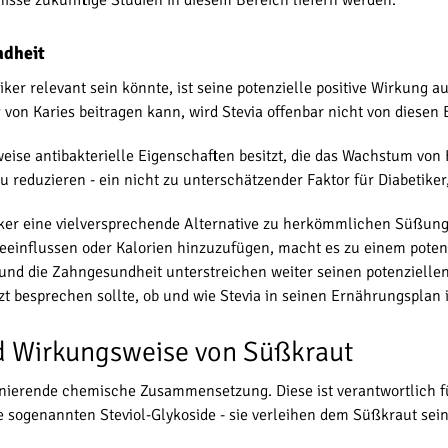
ndheit
tiker relevant sein könnte, ist seine potenzielle positive Wirkung
von Karies beitragen kann, wird Stevia offenbar nicht von diesen 
rweise antibakterielle Eigenschaften besitzt, die das Wachstum v
reduzieren - ein nicht zu unterschätzender Faktor für Diabetiker,
iker eine vielversprechende Alternative zu herkömmlichen Süßungs
beeinflussen oder Kalorien hinzuzufügen, macht es zu einem pote
 und die Zahngesundheit unterstreichen weiter seinen potenzielle
rzt besprechen sollte, ob und wie Stevia in seinen Ernährungsplan 
 Wirkungsweise von Süßkraut
szinierende chemische Zusammensetzung. Diese ist verantwortlich f
ie sogenannten Steviol-Glykoside - sie verleihen dem Süßkraut s