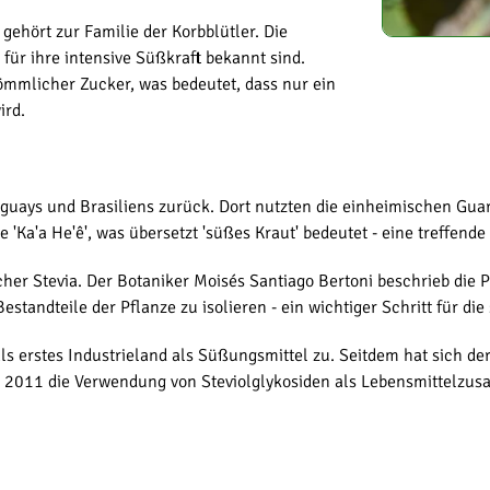
gehört zur Familie der Korbblütler. Die
 für ihre intensive Süßkraft bekannt sind.
ömmlicher Zucker, was bedeutet, dass nur ein
ird.
guays und Brasiliens zurück. Dort nutzten die einheimischen Guar
'Ka'a He'ê', was übersetzt 'süßes Kraut' bedeutet - eine treffende
her Stevia. Der Botaniker Moisés Santiago Bertoni beschrieb die 
tandteile der Pflanze zu isolieren - ein wichtiger Schritt für di
ls erstes Industrieland als Süßungsmittel zu. Seitdem hat sich de
 2011 die Verwendung von Steviolglykosiden als Lebensmittelzusat