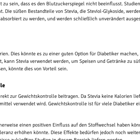
nt zu sein, dass es den Blutzuckerspiegel nicht beeinflusst. Studi
t. Die süßen Bestandteile von Stevia, die Steviol-Glykoside, wer
e absorbiert zu werden, und werden schließlich unverändert ausge
orien. Dies könnte es zu einer guten Option für Diabetiker machen,
rt, kann Stevia verwendet werden, um Speisen und Getränke zu sü
en, könnte dies von Vorteil sein.
le
rekt zur Gewichtskontrolle beitragen. Da Stevia keine Kalorien li
mittel verwendet wird. Gewichtskontrolle ist für viele Diabetiker
herweise einen positiven Einfluss auf den Stoffwechsel haben könnt
leranz erhöhen könnte. Diese Effekte bedürfen jedoch noch weiter
isse zukünftige Studien in diesem Bereich liefern werden.