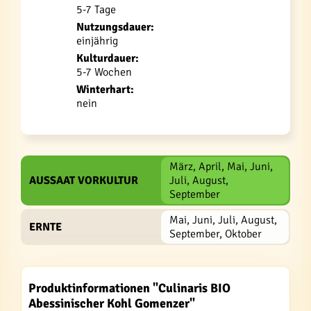
5-7 Tage
Nutzungsdauer:
einjährig
Kulturdauer:
5-7 Wochen
Winterhart:
nein
März, April, Mai, Juni,
AUSSAAT VORKULTUR
Juli, August,
September
Mai, Juni, Juli, August,
ERNTE
September, Oktober
Produktinformationen "Culinaris BIO
Abessinischer Kohl Gomenzer"