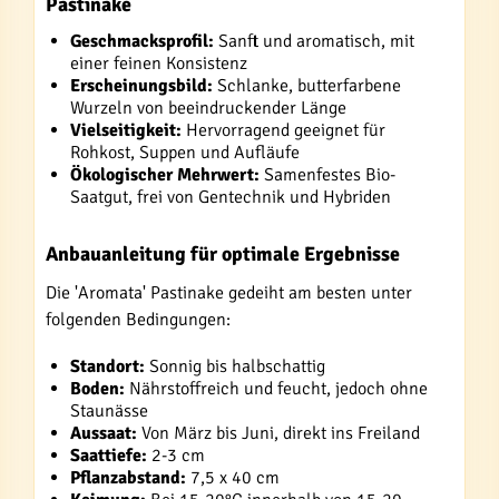
Pastinake
Geschmacksprofil:
Sanft und aromatisch, mit
einer feinen Konsistenz
Erscheinungsbild:
Schlanke, butterfarbene
Wurzeln von beeindruckender Länge
Vielseitigkeit:
Hervorragend geeignet für
Rohkost, Suppen und Aufläufe
Ökologischer Mehrwert:
Samenfestes Bio-
Saatgut, frei von Gentechnik und Hybriden
Anbauanleitung für optimale Ergebnisse
Die 'Aromata' Pastinake gedeiht am besten unter
folgenden Bedingungen:
Standort:
Sonnig bis halbschattig
Boden:
Nährstoffreich und feucht, jedoch ohne
Staunässe
Aussaat:
Von März bis Juni, direkt ins Freiland
Saattiefe:
2-3 cm
Pflanzabstand:
7,5 x 40 cm