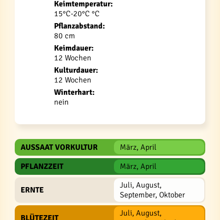
Keimtemperatur:
15°C-20°C °C
Pflanzabstand:
80 cm
Keimdauer:
12 Wochen
Kulturdauer:
12 Wochen
Winterhart:
nein
AUSSAAT VORKULTUR
März, April
PFLANZZEIT
März, April
Juli, August,
ERNTE
September, Oktober
Juli, August,
BLÜTEZEIT