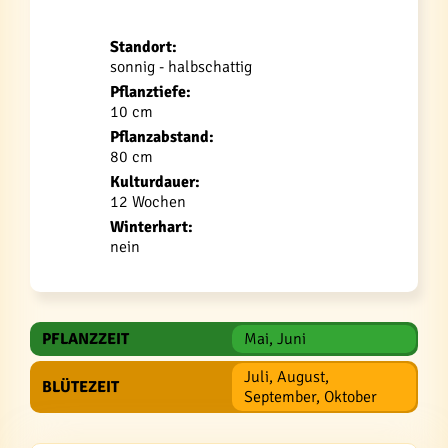
Standort:
sonnig - halbschattig
Pflanztiefe:
10 cm
Pflanzabstand:
80 cm
Kulturdauer:
12 Wochen
Winterhart:
nein
PFLANZZEIT
Mai, Juni
Juli, August,
BLÜTEZEIT
September, Oktober