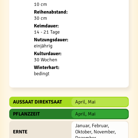
10 cm
Reihenabstand:
30 cm
Keimdauer:
14 - 21 Tage
Nutzungsdauer:
einjährig
Kulturdauer:
30 Wochen
Winterhart:
bedingt
AUSSAAT DIREKTSAAT
April, Mai
PFLANZZEIT
April, Mai
Januar, Februar,
ERNTE
Oktober, November,
Dezember