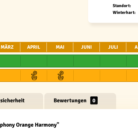
Standort:
Winterhart:
MÄRZ
APRIL
MAI
JUNI
JULI
A
sicherheit
Bewertungen
0
ymphony Orange Harmony"