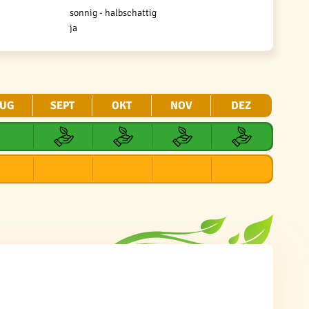
sonnig - halbschattig
ja
UG
SEPT
OKT
NOV
DEZ