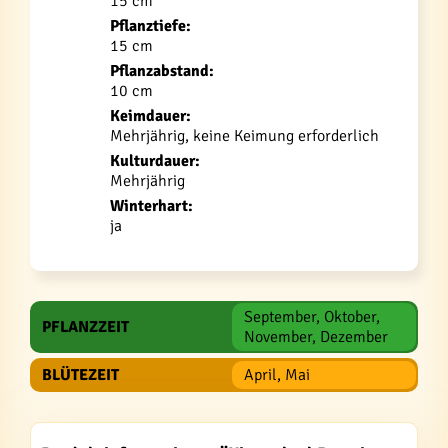
15 cm
Pflanztiefe:
15 cm
Pflanzabstand:
10 cm
Keimdauer:
Mehrjährig, keine Keimung erforderlich
Kulturdauer:
Mehrjährig
Winterhart:
ja
September, Oktober,
PFLANZZEIT
November, Dezember
BLÜTEZEIT
April, Mai