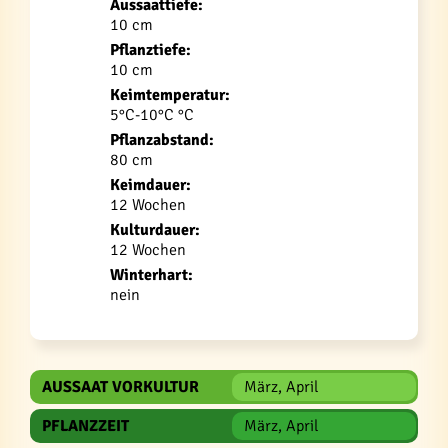
Aussaattiefe:
10 cm
Pflanztiefe:
10 cm
Keimtemperatur:
5°C-10°C °C
Pflanzabstand:
80 cm
Keimdauer:
12 Wochen
Kulturdauer:
12 Wochen
Winterhart:
nein
AUSSAAT VORKULTUR
März, April
PFLANZZEIT
März, April