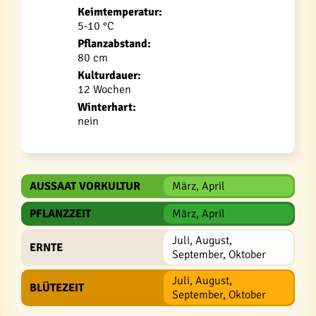
Keimtemperatur:
5-10 °C
Pflanzabstand:
80 cm
Kulturdauer:
12 Wochen
Winterhart:
nein
AUSSAAT VORKULTUR
März, April
PFLANZZEIT
März, April
Juli, August,
ERNTE
September, Oktober
Juli, August,
BLÜTEZEIT
September, Oktober