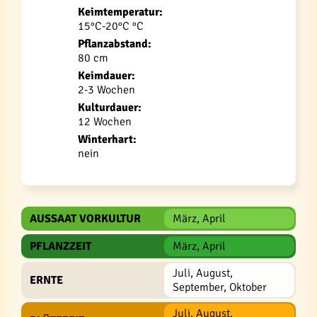
Keimtemperatur:
15°C-20°C °C
Pflanzabstand:
80 cm
Keimdauer:
2-3 Wochen
Kulturdauer:
12 Wochen
Winterhart:
nein
AUSSAAT VORKULTUR
März, April
PFLANZZEIT
März, April
Juli, August,
ERNTE
September, Oktober
Juli, August,