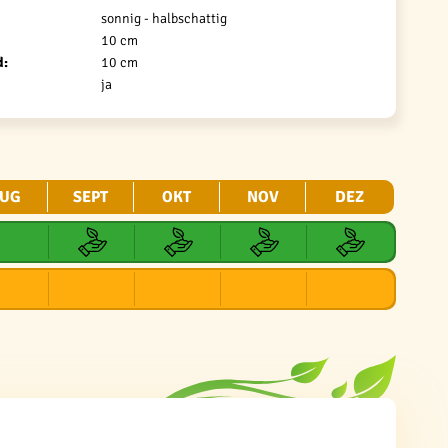
sonnig - halbschattig
10 cm
d:
10 cm
ja
UG
SEPT
OKT
NOV
DEZ