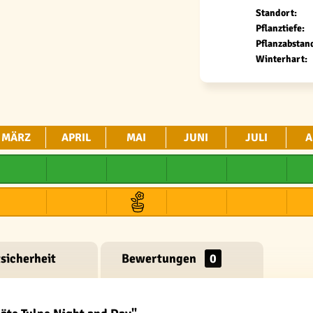
Standort:
Pflanztiefe:
Pflanzabstan
Winterhart:
MÄRZ
APRIL
MAI
JUNI
JULI
A
sicherheit
Bewertungen
0