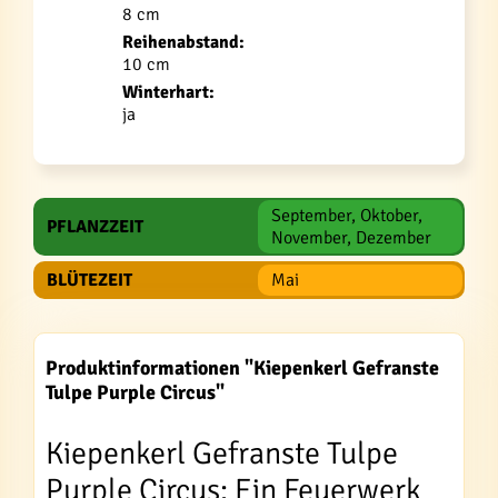
8 cm
Reihenabstand:
10 cm
Winterhart:
ja
September, Oktober,
PFLANZZEIT
November, Dezember
BLÜTEZEIT
Mai
Produktinformationen "Kiepenkerl Gefranste
Tulpe Purple Circus"
Kiepenkerl Gefranste Tulpe
Purple Circus: Ein Feuerwerk