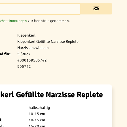
tzbestimmungen
zur Kenntnis genommen.
Kiepenkerl
Kiepenkerl Gefüllte Narzisse Replete
Narzissenzwiebeln
d für:
5 Stück
4000159505742
505742
kerl Gefüllte Narzisse Replete
halbschattig
10-15 cm
d:
10-15 cm
d:
15-20 cm