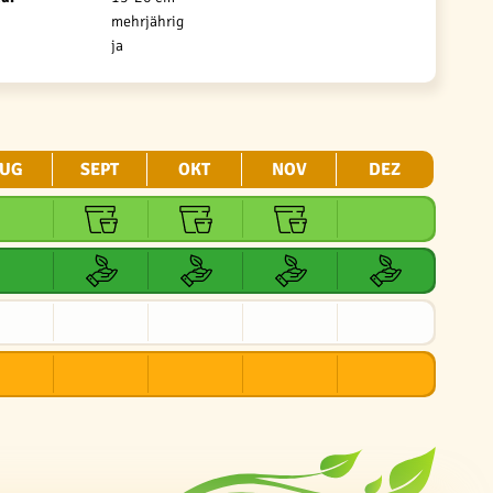
mehrjährig
ja
UG
SEPT
OKT
NOV
DEZ