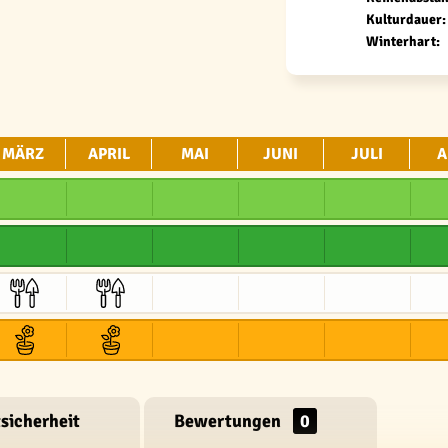
Kulturdauer:
Winterhart:
MÄRZ
APRIL
MAI
JUNI
JULI
A
sicherheit
Bewertungen
0