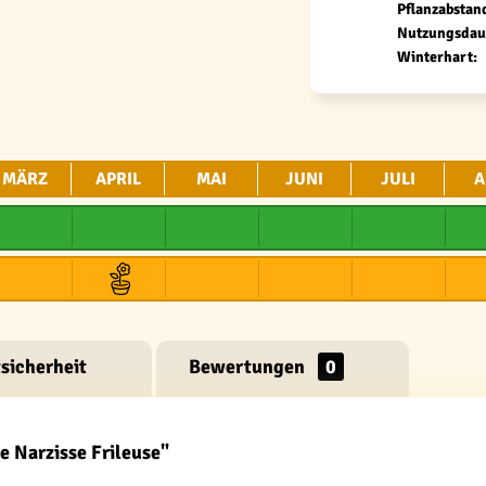
Pflanzabstan
Nutzungsdau
Winterhart:
MÄRZ
APRIL
MAI
JUNI
JULI
A
sicherheit
Bewertungen
0
 Narzisse Frileuse"