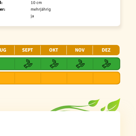
d:
10 cm
er:
mehrjährig
ja
UG
SEPT
OKT
NOV
DEZ