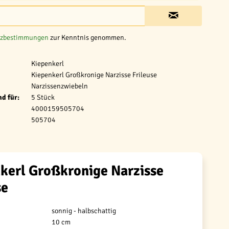
tzbestimmungen
zur Kenntnis genommen.
Kiepenkerl
Kiepenkerl Großkronige Narzisse Frileuse
Narzissenzwiebeln
d für:
5 Stück
4000159505704
505704
kerl Großkronige Narzisse
se
sonnig - halbschattig
10 cm