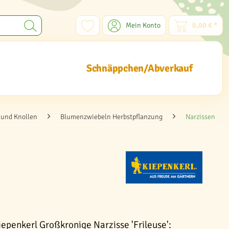
Mein Konto
0,00 € *
Schnäppchen/Abverkauf
und Knollen
Blumenzwiebeln Herbstpflanzung
Narzissen
iepenkerl Großkronige Narzisse 'Frileuse':