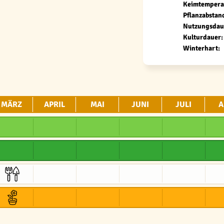
Keimtempera
Pflanzabstan
Nutzungsdau
Kulturdauer:
Winterhart:
MÄRZ
APRIL
MAI
JUNI
JULI
A