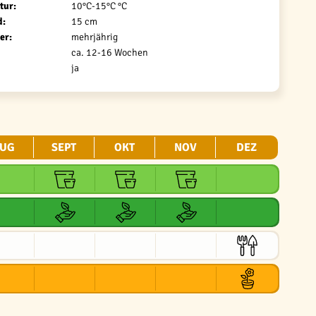
tur:
10°C-15°C °C
d:
15 cm
er:
mehrjährig
ca. 12-16 Wochen
ja
UG
SEPT
OKT
NOV
DEZ