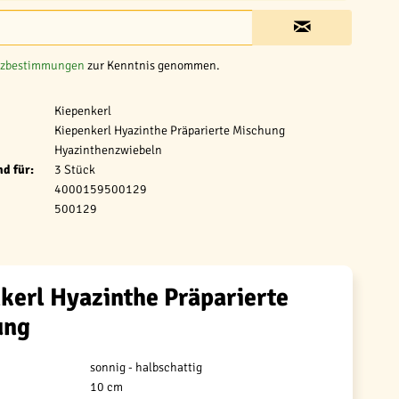
tzbestimmungen
zur Kenntnis genommen.
Kiepenkerl
Kiepenkerl Hyazinthe Präparierte Mischung
Hyazinthenzwiebeln
d für:
3 Stück
4000159500129
500129
kerl Hyazinthe Präparierte
ung
sonnig - halbschattig
10 cm