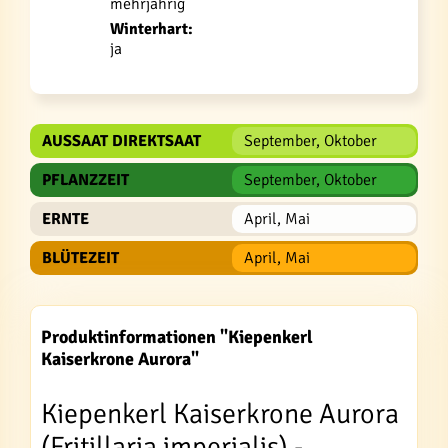
mehrjährig
Winterhart:
ja
AUSSAAT DIREKTSAAT
September, Oktober
PFLANZZEIT
September, Oktober
ERNTE
April, Mai
BLÜTEZEIT
April, Mai
Produktinformationen "Kiepenkerl
Kaiserkrone Aurora"
Kiepenkerl Kaiserkrone Aurora
(Fritillaria imperialis) -