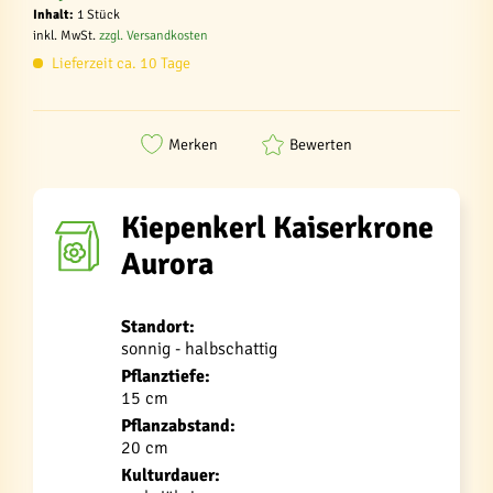
Inhalt:
1 Stück
inkl. MwSt.
zzgl. Versandkosten
Lieferzeit ca. 10 Tage
Merken
Bewerten
Kiepenkerl Kaiserkrone
Aurora
Standort:
sonnig - halbschattig
Pflanztiefe:
15 cm
Pflanzabstand:
20 cm
Kulturdauer: