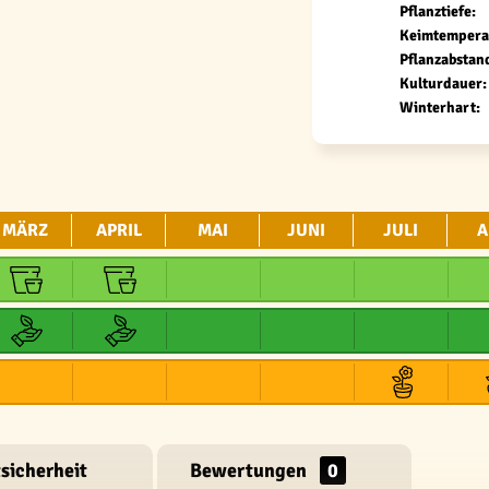
Pflanztiefe:
Keimtempera
Pflanzabstan
Kulturdauer:
Winterhart:
MÄRZ
APRIL
MAI
JUNI
JULI
A
sicherheit
Bewertungen
0