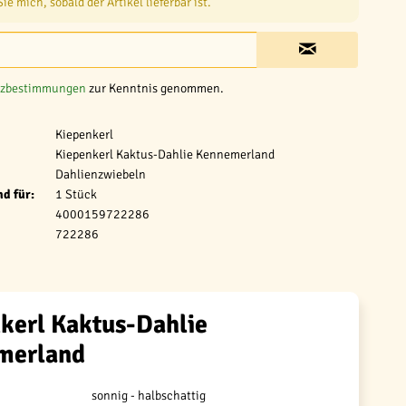
e mich, sobald der Artikel lieferbar ist.
tzbestimmungen
zur Kenntnis genommen.
Kiepenkerl
Kiepenkerl Kaktus-Dahlie Kennemerland
Dahlienzwiebeln
d für:
1 Stück
4000159722286
722286
kerl Kaktus-Dahlie
merland
sonnig - halbschattig