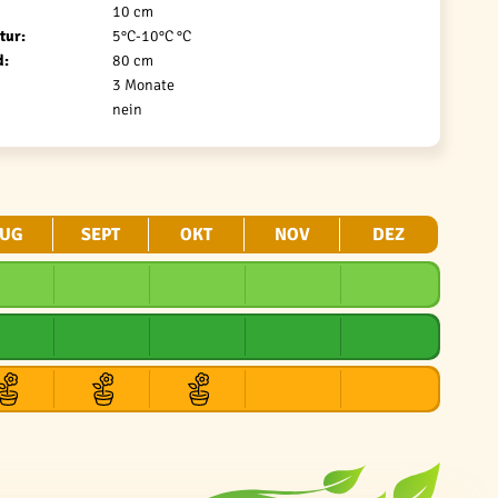
10 cm
tur:
5°C-10°C °C
d:
80 cm
3 Monate
nein
UG
SEPT
OKT
NOV
DEZ