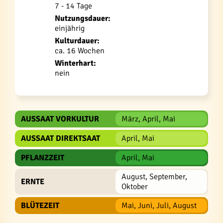
7 - 14 Tage
Nutzungsdauer:
einjährig
Kulturdauer:
ca. 16 Wochen
Winterhart:
nein
AUSSAAT VORKULTUR
März, April, Mai
AUSSAAT DIREKTSAAT
April, Mai
PFLANZZEIT
April, Mai
August, September,
ERNTE
Oktober
BLÜTEZEIT
Mai, Juni, Juli, August