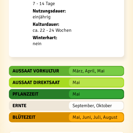
7 - 14 Tage
Nutzungsdauer:
einjährig
Kulturdauer:
ca. 22 - 24 Wochen
Winterhart:
nein
AUSSAAT VORKULTUR
März, April, Mai
AUSSAAT DIREKTSAAT
Mai
PFLANZZEIT
Mai
ERNTE
September, Oktober
BLÜTEZEIT
Mai, Juni, Juli, August