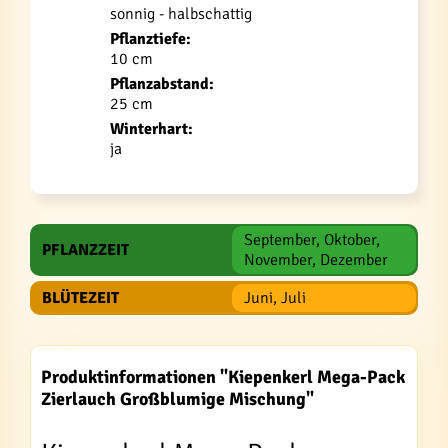
sonnig - halbschattig
Pflanztiefe:
10 cm
Pflanzabstand:
25 cm
Winterhart:
ja
September, Oktober,
PFLANZZEIT
November, Dezember
BLÜTEZEIT
Juni, Juli
Produktinformationen "Kiepenkerl Mega-Pack
Zierlauch Großblumige Mischung"