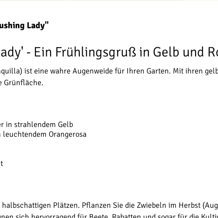
lushing Lady"
ady' - Ein Frühlingsgruß in Gelb und 
onquilla) ist eine wahre Augenweide für Ihren Garten. Mit ihren g
e Grünfläche.
ter in strahlendem Gelb
n leuchtendem Orangerosa
t
 halbschattigen Plätzen. Pflanzen Sie die Zwiebeln im Herbst (Au
nen sich hervorragend für Beete, Rabatten und sogar für die Kulti