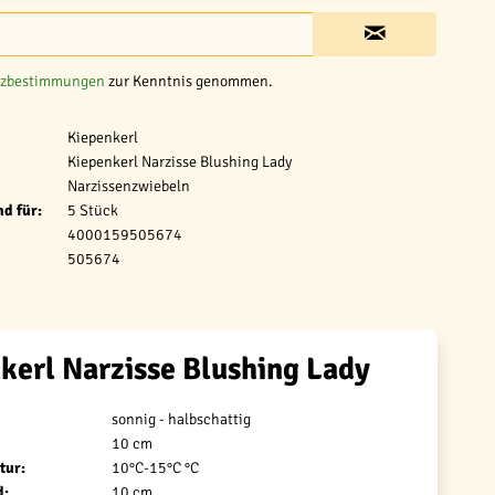
tzbestimmungen
zur Kenntnis genommen.
Kiepenkerl
Kiepenkerl Narzisse Blushing Lady
Narzissenzwiebeln
d für:
5 Stück
4000159505674
505674
kerl Narzisse Blushing Lady
sonnig - halbschattig
10 cm
tur:
10°C-15°C °C
d:
10 cm