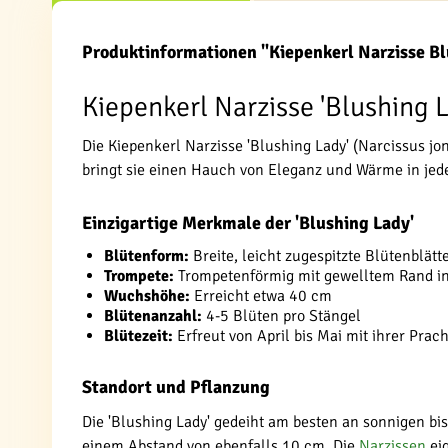
Produktinformationen "Kiepenkerl Narzisse B
Kiepenkerl Narzisse 'Blushing L
Die Kiepenkerl Narzisse 'Blushing Lady' (Narcissus j
bringt sie einen Hauch von Eleganz und Wärme in jed
Einzigartige Merkmale der 'Blushing Lady'
Blütenform:
Breite, leicht zugespitzte Blütenblät
Trompete:
Trompetenförmig mit gewelltem Rand i
Wuchshöhe:
Erreicht etwa 40 cm
Blütenanzahl:
4-5 Blüten pro Stängel
Blütezeit:
Erfreut von April bis Mai mit ihrer Prach
Standort und Pflanzung
Die 'Blushing Lady' gedeiht am besten an sonnigen bis
einem Abstand von ebenfalls 10 cm. Die
Narzissen
eig