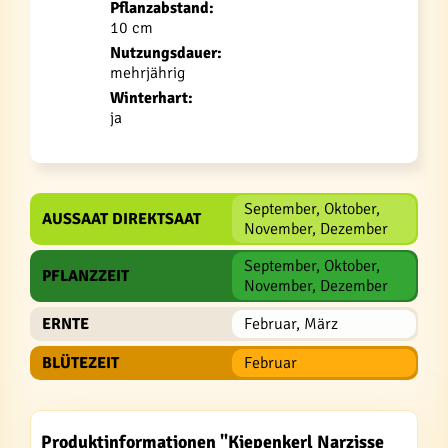
Pflanzabstand:
10 cm
Nutzungsdauer:
mehrjährig
Winterhart:
ja
September, Oktober,
AUSSAAT DIREKTSAAT
November, Dezember
September, Oktober,
PFLANZZEIT
November, Dezember
ERNTE
Februar, März
BLÜTEZEIT
Februar
Produktinformationen "Kiepenkerl Narzisse