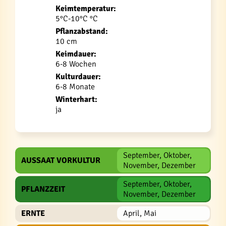
Keimtemperatur:
5°C-10°C °C
Pflanzabstand:
10 cm
Keimdauer:
6-8 Wochen
Kulturdauer:
6-8 Monate
Winterhart:
ja
September, Oktober,
AUSSAAT VORKULTUR
November, Dezember
September, Oktober,
PFLANZZEIT
November, Dezember
ERNTE
April, Mai