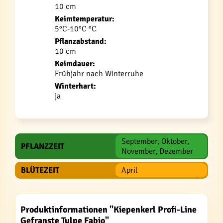
10 cm
Keimtemperatur:
5°C-10°C °C
Pflanzabstand:
10 cm
Keimdauer:
Frühjahr nach Winterruhe
Winterhart:
ja
September, Oktober,
PFLANZZEIT
November, Dezember
BLÜTEZEIT
April
Produktinformationen "Kiepenkerl Profi-Line
Gefranste Tulpe Fabio"