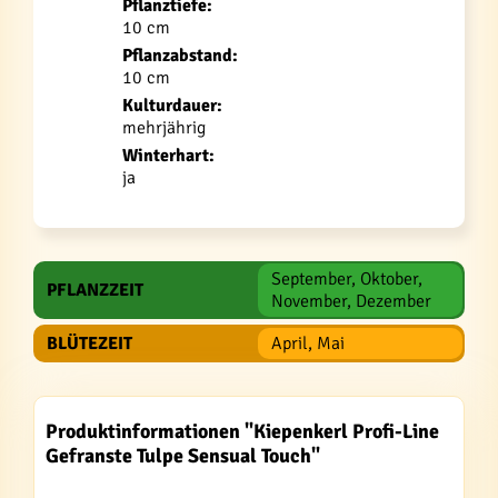
Pflanztiefe:
10 cm
Pflanzabstand:
10 cm
Kulturdauer:
mehrjährig
Winterhart:
ja
September, Oktober,
PFLANZZEIT
November, Dezember
BLÜTEZEIT
April, Mai
Produktinformationen "Kiepenkerl Profi-Line
Gefranste Tulpe Sensual Touch"