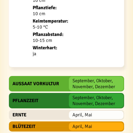
10 cm
Pflanztiefe:
10 cm
Keimtemperatur:
5-10 °C
Pflanzabstand:
10-15 cm
Winterhart:
ja
September, Oktober,
AUSSAAT VORKULTUR
November, Dezember
September, Oktober,
PFLANZZEIT
November, Dezember
ERNTE
April, Mai
BLÜTEZEIT
April, Mai