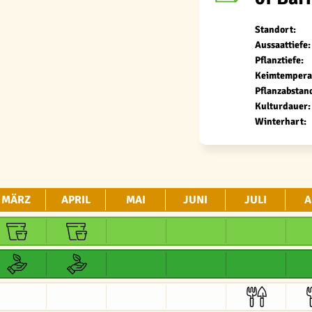
Standort:
Aussaattiefe:
Pflanztiefe:
Keimtempera
Pflanzabstan
Kulturdauer:
Winterhart:
MÄRZ
APRIL
MAI
JUNI
JULI
A