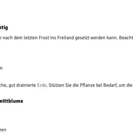
htig
ie nach dem letzten Frost ins Freiland gesetzt werden kann. Beacht
um
che, gut drainierte
Erde
. Stützen Sie die Pflanze bei Bedarf, um di
hnittblume
zen