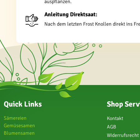
auspflanzen.
Anleitung Direktsaat:
Nach dem letzten Frost Knollen direkt ins Fr
Quick Links
Shop Serv
Sämereien
Kontakt
Gemüsesamen
AGB
Blumensamen
Widerrufsrecht