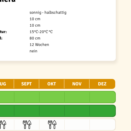
sonnig - halbschattig
10 cm
10 cm
tur:
15°C-20°C °C
d:
80 cm
12 Wochen
nein
UG
SEPT
OKT
NOV
DEZ