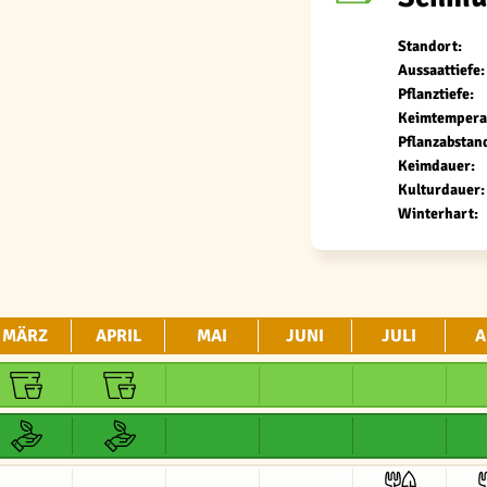
Standort:
Aussaattiefe:
Pflanztiefe:
Keimtempera
Pflanzabstan
Keimdauer:
Kulturdauer:
Winterhart:
MÄRZ
APRIL
MAI
JUNI
JULI
A