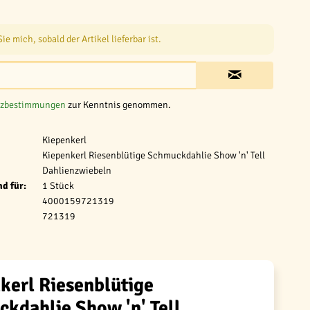
e mich, sobald der Artikel lieferbar ist.
tzbestimmungen
zur Kenntnis genommen.
Kiepenkerl
Kiepenkerl Riesenblütige Schmuckdahlie Show 'n' Tell
Dahlienzwiebeln
d für:
1 Stück
4000159721319
721319
kerl Riesenblütige
kdahlie Show 'n' Tell