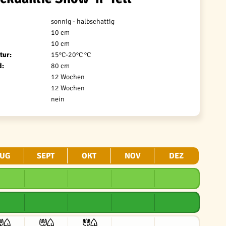
sonnig - halbschattig
10 cm
10 cm
tur:
15°C-20°C °C
d:
80 cm
12 Wochen
12 Wochen
nein
UG
SEPT
OKT
NOV
DEZ