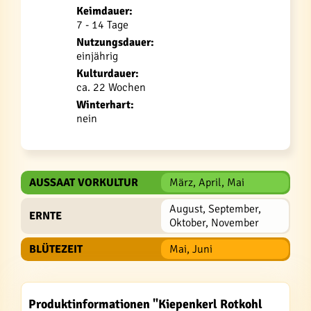
Keimdauer:
7 - 14 Tage
Nutzungsdauer:
einjährig
Kulturdauer:
ca. 22 Wochen
Winterhart:
nein
AUSSAAT VORKULTUR
März, April, Mai
August, September,
ERNTE
Oktober, November
BLÜTEZEIT
Mai, Juni
Produktinformationen "Kiepenkerl Rotkohl