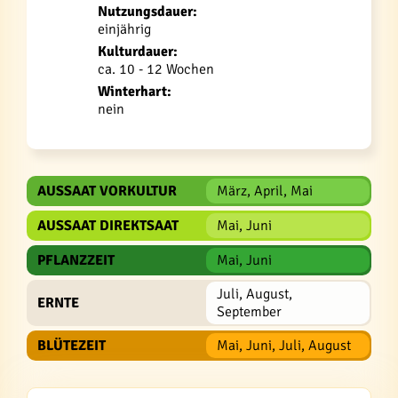
Nutzungsdauer:
einjährig
Kulturdauer:
ca. 10 - 12 Wochen
Winterhart:
nein
AUSSAAT VORKULTUR
März, April, Mai
AUSSAAT DIREKTSAAT
Mai, Juni
PFLANZZEIT
Mai, Juni
Juli, August,
ERNTE
September
BLÜTEZEIT
Mai, Juni, Juli, August