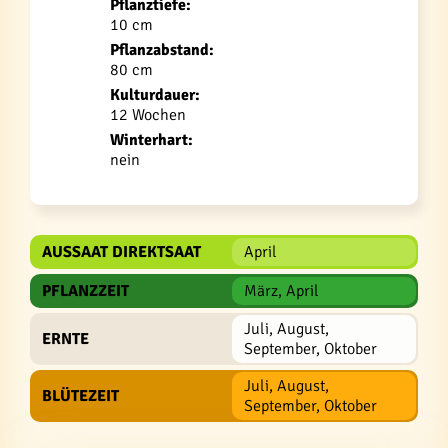
Pflanztiefe:
10 cm
Pflanzabstand:
80 cm
Kulturdauer:
12 Wochen
Winterhart:
nein
AUSSAAT DIREKTSAAT
April
PFLANZZEIT
März, April
Juli, August,
ERNTE
September, Oktober
Juli, August,
BLÜTEZEIT
September, Oktober