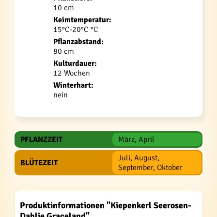
10 cm
Keimtemperatur:
15°C-20°C °C
Pflanzabstand:
80 cm
Kulturdauer:
12 Wochen
Winterhart:
nein
PFLANZZEIT
März, April
Juli, August,
BLÜTEZEIT
September, Oktober
Produktinformationen "Kiepenkerl Seerosen-
Dahlie Graceland"