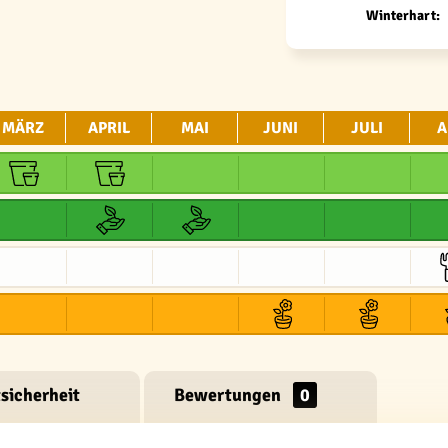
Winterhart:
MÄRZ
APRIL
MAI
JUNI
JULI
A
sicherheit
Bewertungen
0