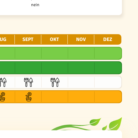
nein
UG
SEPT
OKT
NOV
DEZ