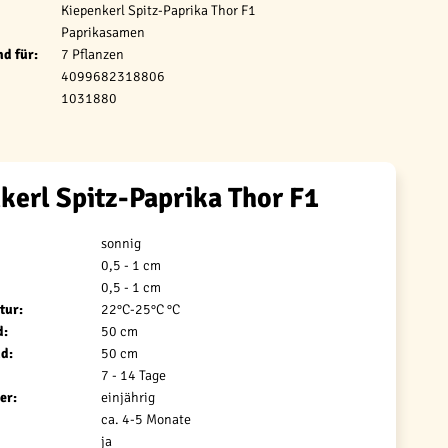
Kiepenkerl Spitz-Paprika Thor F1
Paprikasamen
d für:
7 Pflanzen
4099682318806
1031880
kerl Spitz-Paprika Thor F1
sonnig
0,5 - 1 cm
0,5 - 1 cm
tur:
22°C-25°C °C
d:
50 cm
d:
50 cm
7 - 14 Tage
er:
einjährig
ca. 4-5 Monate
ja