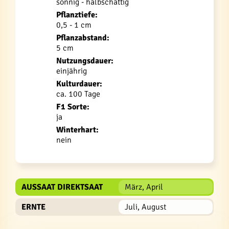
sonnig - halbschattig
Pflanztiefe:
0,5 - 1 cm
Pflanzabstand:
5 cm
Nutzungsdauer:
einjährig
Kulturdauer:
ca. 100 Tage
F1 Sorte:
ja
Winterhart:
nein
AUSSAAT DIREKTSAAT
März, April
ERNTE
Juli, August