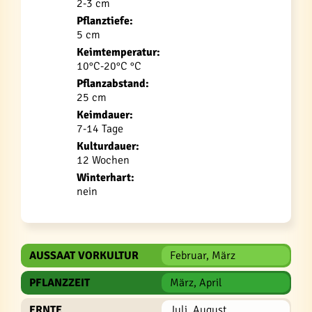
2-3 cm
Pflanztiefe:
5 cm
Keimtemperatur:
10°C-20°C °C
Pflanzabstand:
25 cm
Keimdauer:
7-14 Tage
Kulturdauer:
12 Wochen
Winterhart:
nein
AUSSAAT VORKULTUR
Februar, März
PFLANZZEIT
März, April
ERNTE
Juli, August