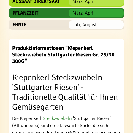
AUSSAAT DIREKTSAAT
März, April
PFLANZZEIT
März, April
ERNTE
Juli, August
Produktinformationen "Kiepenkerl
Steckzwiebeln Stuttgarter Riesen Gr. 25/30
300G"
Kiepenkerl Steckzwiebeln
'Stuttgarter Riesen' -
Traditionelle Qualität für Ihren
Gemüsegarten
Die Kiepenkerl
Steckzwiebeln
'Stuttgarter Riesen'
(Allium cepa) sind eine bewährte Sorte, die sich
durch ihre beeindruckende Größe und hervorragende