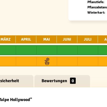
Pflanztiefe:
Pflanzabstan
Winterhart:
MÄRZ
APRIL
MAI
JUNI
JULI
A
sicherheit
Bewertungen
0
-Tulpe Hollywood"